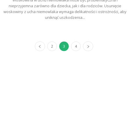
Woskowina w uchu niemowlaka może być problematyczna i
nieprzyjemna zarówno dla dziecka, jak i dla rodziców. Usunięcie
woskowiny z ucha niemowlaka wymaga delikatności i ostrożności, aby
uniknąć uszkodzenia...
2
3
4