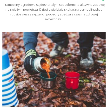
Trampoliny ogrodowe są doskonałym sposobem na aktywną zabawę
na świeżym powietrzu. Dzieci uwielbiają skakać na trampolinach, a
rodzice cieszą się, że ich pociechy spędzają czas na zdrowej
aktywności...