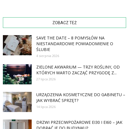
ZOBACZ TEŻ
SAVE THE DATE – 8 POMYSŁÓW NA
NIESTANDARDOWE POWIADOMIENIE O
ŚLUBIE
4 sierpnia 2026
ZIELONE AKWARIUM — TRZY ROŚLINY, OD
KTÓRYCH WARTO ZACZĄĆ PRZYGODĘ Z...
27 lipca 2026
URZĄDZENIA KOSMETYCZNE DO GABINETU –
JAK WYBRAĆ SPRZĘT?
14 lipca 2026
DRZWI PRZECIWPOŻAROWE EI30 I EI60 – JAK
DOBRAĆ JE DO BUDYNKU?