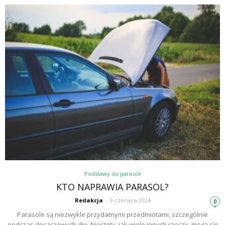
Podstawy do parasoli
KTO NAPRAWIA PARASOL?
Redakcja
-
9 czerwca 2024
0
Parasole są niezwykle przydatnymi przedmiotami, szczególnie
podczas deszczowych dni. Niestety, jak wiele innych rzeczy, mogą się