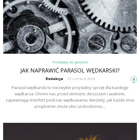
Podstawy do parasoli
JAK NAPRAWIĆ PARASOL WĘDKARSKI?
Redakcja
-
23 czerwca 2024
0
Parasol wędkarski to niezwykle przydatny sprzęt dla każdego
wędkarza. Chroni nas przed słońcem, deszczem i wiatrem,
zapewniając komfort podczas wędkowania. Niestety, jak każde inne
urządzenie, może ulec uszkodzeniu....