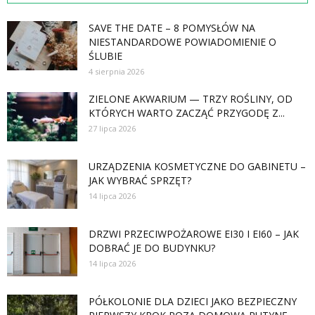
SAVE THE DATE – 8 POMYSŁÓW NA
NIESTANDARDOWE POWIADOMIENIE O
ŚLUBIE
4 sierpnia 2026
ZIELONE AKWARIUM — TRZY ROŚLINY, OD
KTÓRYCH WARTO ZACZĄĆ PRZYGODĘ Z...
27 lipca 2026
URZĄDZENIA KOSMETYCZNE DO GABINETU –
JAK WYBRAĆ SPRZĘT?
14 lipca 2026
DRZWI PRZECIWPOŻAROWE EI30 I EI60 – JAK
DOBRAĆ JE DO BUDYNKU?
14 lipca 2026
PÓŁKOLONIE DLA DZIECI JAKO BEZPIECZNY