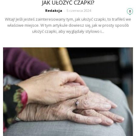
JAK UŁOŻYĆ CZAPKI?
Redakcja
-
5 czerwca 2024
0
Witaj! Jeśli jesteś zainteresowany tym, jak ułożyć czapki, to trafiłeś we
właściwe miejsce. W tym artykule dowiesz się, jak w prosty sposób
ułożyć czapki, aby wyglądały stylowo i...