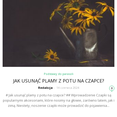
Podstawy do parasoli
JAK USUNĄĆ PLAMY Z POTU NA CZAPCE?
Redakcja
-
14 czerwca 2024
0
# Jak usunąć plamy z potu na czapce? ## Wprowadzenie Czapki są
popularnymi akcesoriami, które nosimy na głowie, zarówno latem, jak i
zimą. Niestety, noszenie czapki może prowadzić do pojawienia...