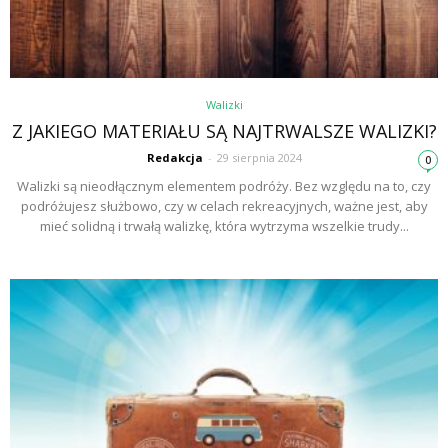
Walizki
Z JAKIEGO MATERIAŁU SĄ NAJTRWALSZE WALIZKI?
Redakcja
-
29 sierpnia 2024
0
Walizki są nieodłącznym elementem podróży. Bez względu na to, czy
podróżujesz służbowo, czy w celach rekreacyjnych, ważne jest, aby
mieć solidną i trwałą walizkę, która wytrzyma wszelkie trudy...