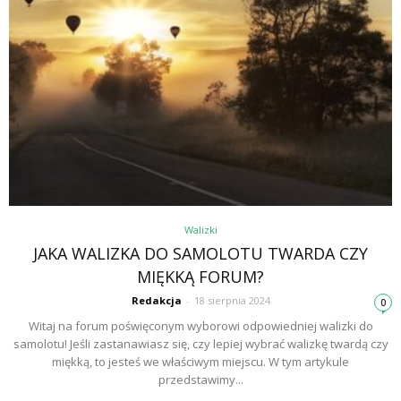
Walizki
JAKA WALIZKA DO SAMOLOTU TWARDA CZY
MIĘKKĄ FORUM?
Redakcja
-
18 sierpnia 2024
0
Witaj na forum poświęconym wyborowi odpowiedniej walizki do
samolotu! Jeśli zastanawiasz się, czy lepiej wybrać walizkę twardą czy
miękką, to jesteś we właściwym miejscu. W tym artykule
przedstawimy...