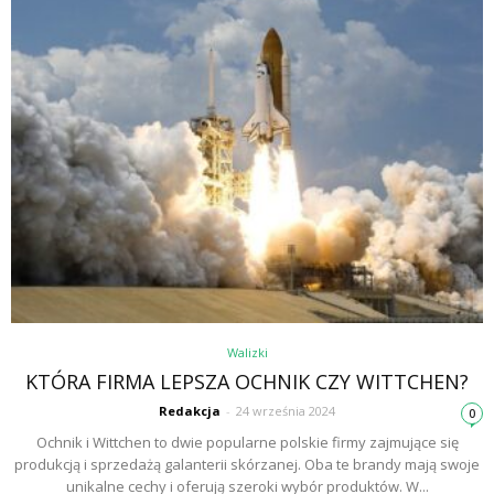
Walizki
KTÓRA FIRMA LEPSZA OCHNIK CZY WITTCHEN?
Redakcja
-
24 września 2024
0
Ochnik i Wittchen to dwie popularne polskie firmy zajmujące się
produkcją i sprzedażą galanterii skórzanej. Oba te brandy mają swoje
unikalne cechy i oferują szeroki wybór produktów. W...