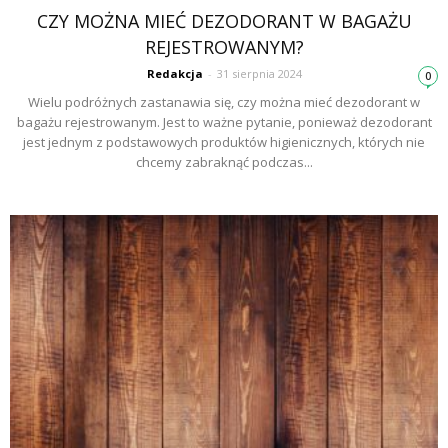
CZY MOŻNA MIEĆ DEZODORANT W BAGAŻU
REJESTROWANYM?
Redakcja
-
31 sierpnia 2024
0
Wielu podróżnych zastanawia się, czy można mieć dezodorant w
bagażu rejestrowanym. Jest to ważne pytanie, ponieważ dezodorant
jest jednym z podstawowych produktów higienicznych, których nie
chcemy zabraknąć podczas...