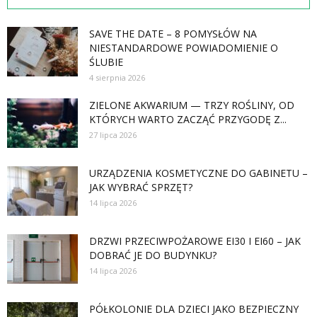
SAVE THE DATE – 8 POMYSŁÓW NA
NIESTANDARDOWE POWIADOMIENIE O
ŚLUBIE
4 sierpnia 2026
ZIELONE AKWARIUM — TRZY ROŚLINY, OD
KTÓRYCH WARTO ZACZĄĆ PRZYGODĘ Z...
27 lipca 2026
URZĄDZENIA KOSMETYCZNE DO GABINETU –
JAK WYBRAĆ SPRZĘT?
14 lipca 2026
DRZWI PRZECIWPOŻAROWE EI30 I EI60 – JAK
DOBRAĆ JE DO BUDYNKU?
14 lipca 2026
PÓŁKOLONIE DLA DZIECI JAKO BEZPIECZNY