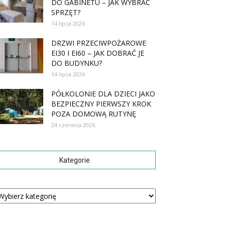
DO GABINETU – JAK WYBRAĆ
SPRZĘT?
14 lipca 2026
DRZWI PRZECIWPOŻAROWE
EI30 I EI60 – JAK DOBRAĆ JE
DO BUDYNKU?
14 lipca 2026
PÓŁKOLONIE DLA DZIECI JAKO
BEZPIECZNY PIERWSZY KROK
POZA DOMOWĄ RUTYNĘ
24 czerwca 2026
Kategorie
tegorie