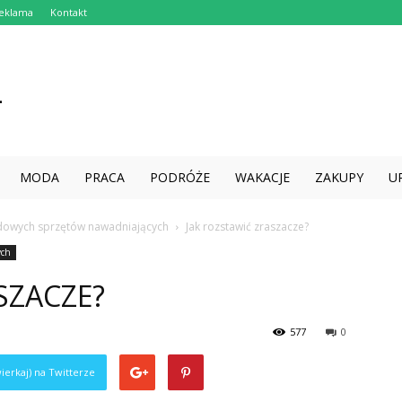
eklama
Kontakt
MODA
PRACA
PODRÓŻE
WAKACJE
ZAKUPY
U
owych sprzętów nawadniających
Jak rozstawić zraszacze?
ych
SZACZE?
577
0
ierkaj) na Twitterze