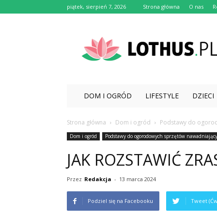
piątek, sierpień 7, 2026
Strona główna
O nas
R
Lothus.pl
DOM I OGRÓD
LIFESTYLE
DZIECI
Strona główna
Dom i ogród
Podstawy do ogorod
Dom i ogród
Podstawy do ogorodowych sprzętów nawadniając
JAK ROZSTAWIĆ ZRA
Przez
Redakcja
-
13 marca 2024
Podziel się na Facebooku
Tweet (Ćw