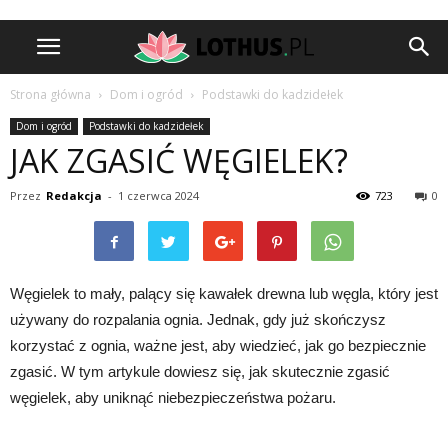
Strona główna
Dom i ogród
Podstawki do kadzidełek
Dom i ogród
Podstawki do kadzidełek
JAK ZGASIĆ WĘGIELEK?
Przez
Redakcja
-
1 czerwca 2024
723
0
Węgielek to mały, palący się kawałek drewna lub węgla, który jest
używany do rozpalania ognia. Jednak, gdy już skończysz
korzystać z ognia, ważne jest, aby wiedzieć, jak go bezpiecznie
zgasić. W tym artykule dowiesz się, jak skutecznie zgasić
węgielek, aby uniknąć niebezpieczeństwa pożaru.