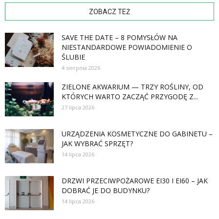
ZOBACZ TEŻ
SAVE THE DATE – 8 POMYSŁÓW NA
NIESTANDARDOWE POWIADOMIENIE O
ŚLUBIE
4 sierpnia 2026
ZIELONE AKWARIUM — TRZY ROŚLINY, OD
KTÓRYCH WARTO ZACZĄĆ PRZYGODĘ Z...
27 lipca 2026
URZĄDZENIA KOSMETYCZNE DO GABINETU –
JAK WYBRAĆ SPRZĘT?
14 lipca 2026
DRZWI PRZECIWPOŻAROWE EI30 I EI60 – JAK
DOBRAĆ JE DO BUDYNKU?
14 lipca 2026