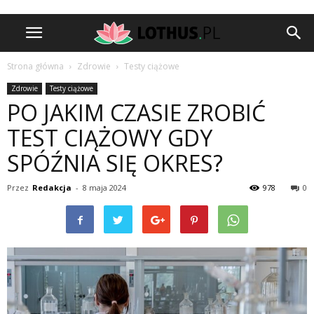
Strona główna
Zdrowie
Testy ciążowe
Zdrowie
Testy ciążowe
PO JAKIM CZASIE ZROBIĆ
TEST CIĄŻOWY GDY
SPÓŹNIA SIĘ OKRES?
Przez
Redakcja
-
8 maja 2024
978
0