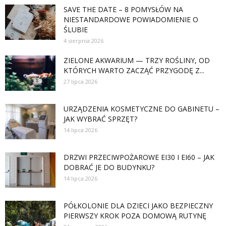
SAVE THE DATE – 8 POMYSŁÓW NA
NIESTANDARDOWE POWIADOMIENIE O
ŚLUBIE
4 sierpnia 2026
ZIELONE AKWARIUM — TRZY ROŚLINY, OD
KTÓRYCH WARTO ZACZĄĆ PRZYGODĘ Z...
27 lipca 2026
URZĄDZENIA KOSMETYCZNE DO GABINETU –
JAK WYBRAĆ SPRZĘT?
14 lipca 2026
DRZWI PRZECIWPOŻAROWE EI30 I EI60 – JAK
DOBRAĆ JE DO BUDYNKU?
14 lipca 2026
PÓŁKOLONIE DLA DZIECI JAKO BEZPIECZNY
PIERWSZY KROK POZA DOMOWĄ RUTYNĘ