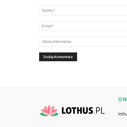
O 
loth