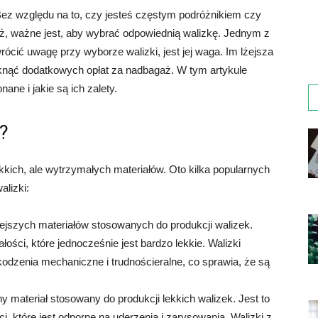
ez względu na to, czy jesteś częstym podróżnikiem czy
óż, ważne jest, aby wybrać odpowiednią walizkę. Jednym z
ócić uwagę przy wyborze walizki, jest jej waga. Im lżejsza
niknąć dodatkowych opłat za nadbagaż. W tym artykule
ane i jakie są ich zalety.
i?
kkich, ale wytrzymałych materiałów. Oto kilka popularnych
alizki:
żejszych materiałów stosowanych do produkcji walizek.
ości, które jednocześnie jest bardzo lekkie. Walizki
odzenia mechaniczne i trudnościeralne, co sprawia, że są
ny materiał stosowany do produkcji lekkich walizek. Jest to
 które jest odporne na uderzenia i zarysowania. Walizki z