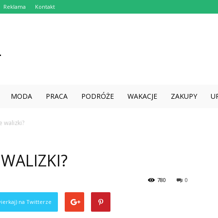
Reklama
Kontakt
MODA
PRACA
PODRÓŻE
WAKACJE
ZAKUPY
U
 walizki?
 WALIZKI?
780
0
ierkaj) na Twitterze