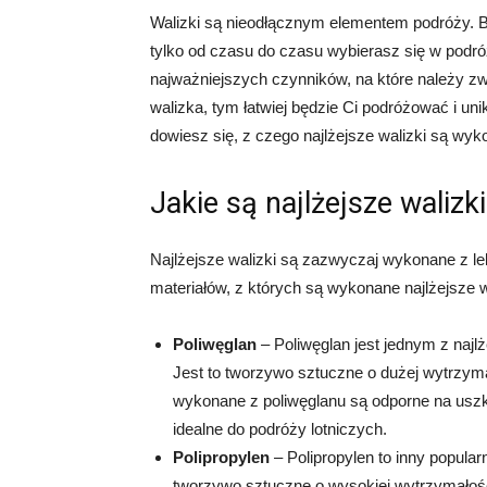
Walizki są nieodłącznym elementem podróży. B
tylko od czasu do czasu wybierasz się w podr
najważniejszych czynników, na które należy zwr
walizka, tym łatwiej będzie Ci podróżować i u
dowiesz się, z czego najlżejsze walizki są wykon
Jakie są najlżejsze walizk
Najlżejsze walizki są zazwyczaj wykonane z le
materiałów, z których są wykonane najlżejsze w
Poliwęglan
– Poliwęglan jest jednym z najl
Jest to tworzywo sztuczne o dużej wytrzymał
wykonane z poliwęglanu są odporne na uszk
idealne do podróży lotniczych.
Polipropylen
– Polipropylen to inny popular
tworzywo sztuczne o wysokiej wytrzymałości,