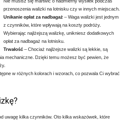
Nie musisz się martwić o nadmierny wysiłek podczas
przenoszenia walizki na lotnisku czy w innych miejscach.
Unikanie opłat za nadbagaż
– Waga walizki jest jednym
z czynników, które wpływają na koszty podróży.
Wybierając najlżejszą walizkę, unikniesz dodatkowych
opłat za nadbagaż na lotnisku.
Trwałość
– Chociaż najlżejsze walizki są lekkie, są
nia mechaniczne. Dzięki temu możesz być pewien, że
ży.
stępne w różnych kolorach i wzorach, co pozwala Ci wybrać
izkę?
pod uwagę kilka czynników. Oto kilka wskazówek, które