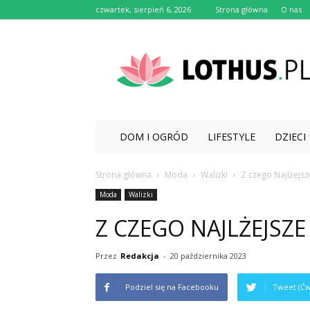
czwartek, sierpień 6, 2026
Strona główna
O nas
Lothus.pl
DOM I OGRÓD
LIFESTYLE
DZIECI
Strona główna
Moda
Walizki
Z czego Najlżejsze
Moda
Walizki
Z CZEGO NAJLŻEJSZE
Przez
Redakcja
-
20 października 2023
Podziel się na Facebooku
Tweet (Ćw