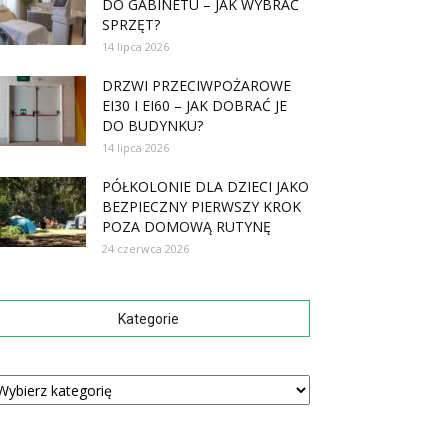
DO GABINETU – JAK WYBRAĆ
SPRZĘT?
14 lipca 2026
DRZWI PRZECIWPOŻAROWE
EI30 I EI60 – JAK DOBRAĆ JE
DO BUDYNKU?
14 lipca 2026
PÓŁKOLONIE DLA DZIECI JAKO
BEZPIECZNY PIERWSZY KROK
POZA DOMOWĄ RUTYNĘ
24 czerwca 2026
Kategorie
tegorie